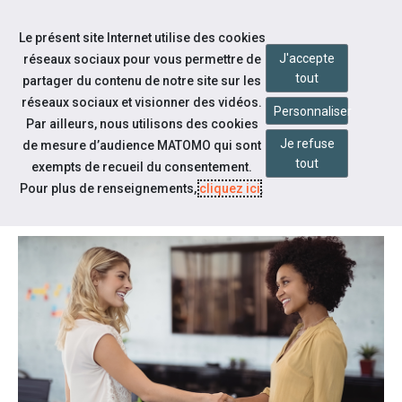
Accéder à notre page Facebook
Accéder à notre page Linkedin
Aller à la navigation
Le présent site Internet utilise des cookies
Aller au contenu
J'accepte
réseaux sociaux pour vous permettre de
tout
partager du contenu de notre site sur les
réseaux sociaux et visionner des vidéos.
Personnaliser
Par ailleurs, nous utilisons des cookies
Je refuse
de mesure d’audience MATOMO qui sont
Notre actualité
tout
exempts de recueil du consentement.
ATELIER SIMULATION ENTRETIEN
Pour plus de renseignements,
cliquez ici
.