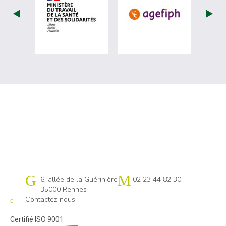
visiter les site de Ministère du travail (
visiter les si
Cap emploi 35
6, allée de la Guérinière
02 23 44 82 30
35000 Rennes
Contactez-nous
Certifié ISO 9001