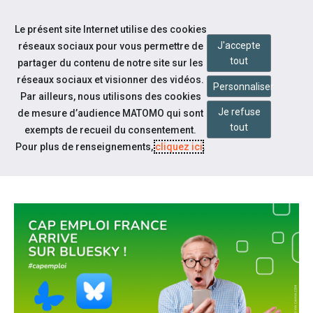
Accéder à notre page Facebook
Accéder à notre page Linkedin
Aller à la navigation
Le présent site Internet utilise des cookies
Aller au contenu
J'accepte
réseaux sociaux pour vous permettre de
tout
partager du contenu de notre site sur les
réseaux sociaux et visionner des vidéos.
Personnaliser
Par ailleurs, nous utilisons des cookies
Je refuse
de mesure d’audience MATOMO qui sont
Notre actualité
tout
exempts de recueil du consentement.
CAP EMPLOI FRANCE ARRIVE
Pour plus de renseignements,
cliquez ici
.
SUR LE RÉSEAU SOCIAL BLUESKY