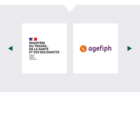
visiter les site de Ministère du travail (
visiter les si