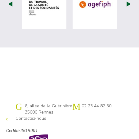
visiter les site de Ministère du travail (nou
visiter les sit
Cap emploi 35
6, allée de la Guérinière
02 23 44 82 30
35000 Rennes
Contactez-nous
Certifié ISO 9001