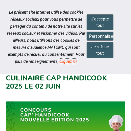
Accéder à notre page Facebook
Accéder à notre page Linkedin
Aller à la navigation
Le présent site Internet utilise des cookies
Aller au contenu
J'accepte
réseaux sociaux pour vous permettre de
tout
partager du contenu de notre site sur les
réseaux sociaux et visionner des vidéos. Par
Personnaliser
ailleurs, nous utilisons des cookies de
Je refuse
mesure d’audience MATOMO qui sont
Notre actualité
tout
exempts de recueil du consentement. Pour
ETAPE INTERRÉGIONALE SUD
plus de renseignements,
cliquez ici
.
EST DU GRAND CONCOURS
CULINAIRE CAP HANDICOOK
2025 LE 02 JUIN