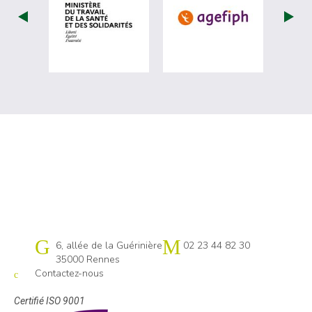
visiter les site de Ministère du travail (nou
visiter les sit
Cap emploi 35
6, allée de la Guérinière
02 23 44 82 30
35000 Rennes
Contactez-nous
Certifié ISO 9001