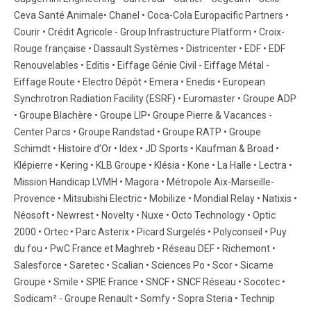
Ceva Santé Animale• Chanel • Coca-Cola Europacific Partners •
Courir • Crédit Agricole - Group Infrastructure Platform • Croix-
Rouge française • Dassault Systèmes • Districenter • EDF • EDF
Renouvelables • Editis • Eiffage Génie Civil - Eiffage Métal -
Eiffage Route • Electro Dépôt • Emera • Enedis • European
Synchrotron Radiation Facility (ESRF) • Euromaster • Groupe ADP
• Groupe Blachère • Groupe LIP• Groupe Pierre & Vacances -
Center Parcs • Groupe Randstad • Groupe RATP • Groupe
Schimdt • Histoire d’Or • Idex • JD Sports • Kaufman & Broad •
Klépierre • Kering • KLB Groupe • Klésia • Kone • La Halle • Lectra •
Mission Handicap LVMH • Magora • Métropole Aix-Marseille-
Provence • Mitsubishi Electric • Mobilize • Mondial Relay • Natixis •
Néosoft • Newrest • Novelty • Nuxe • Octo Technology • Optic
2000 • Ortec • Parc Asterix • Picard Surgelés • Polyconseil • Puy
du fou • PwC France et Maghreb • Réseau DEF • Richemont •
Salesforce • Saretec • Scalian • Sciences Po • Scor • Sicame
Groupe • Smile • SPIE France • SNCF • SNCF Réseau • Socotec •
Sodicam² - Groupe Renault • Somfy • Sopra Steria • Technip