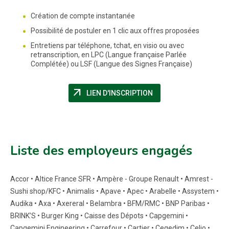
Création de compte instantanée
Possibilité de postuler en 1 clic aux offres proposées
Entretiens par téléphone, tchat, en visio ou avec
retranscription, en LPC (Langue française Parlée
Complétée) ou LSF (Langue des Signes Française)
arrow_outward
(NOUVELLE FENÊTRE)
LIEN D'INSCRIPTION
Liste des employeurs engagés
Accor • Altice France SFR • Ampère - Groupe Renault • Amrest -
Sushi shop/KFC • Animalis • Apave • Apec • Arabelle • Assystem •
Audika • Axa • Axereral • Belambra • BFM/RMC • BNP Paribas •
BRINK’S • Burger King • Caisse des Dépots • Capgemini •
Capgemini Engineering • Carrefour • Cartier • Cegedim • Celio •