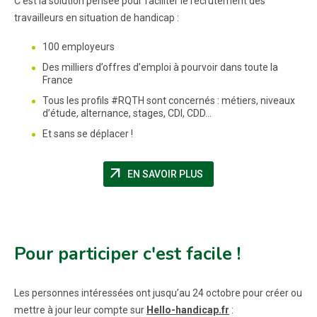
C’est la solution pensée pour faciliter le recrutement des
travailleurs en situation de handicap :
100 employeurs
Des milliers d’offres d’emploi à pourvoir dans toute la
France
Tous les profils #RQTH sont concernés : métiers, niveaux
d’étude, alternance, stages, CDI, CDD...
Et sans se déplacer !
arrow_outward
(NOUVELLE FENÊTRE)
EN SAVOIR PLUS
Pour participer c'est facile !
Les personnes intéressées ont jusqu’au 24 octobre pour créer ou
mettre à jour leur compte sur
Hello-handicap.fr
: