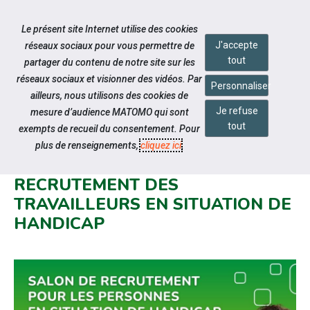
Accéder à notre page Facebook
Accéder à notre page Linkedin
Aller à la navigation
Le présent site Internet utilise des cookies
Aller au contenu
J'accepte
réseaux sociaux pour vous permettre de
tout
partager du contenu de notre site sur les
réseaux sociaux et visionner des vidéos. Par
Personnaliser
ailleurs, nous utilisons des cookies de
Je refuse
mesure d’audience MATOMO qui sont
Notre actualité
tout
exempts de recueil du consentement. Pour
HELLO HANDICAP, LA SOLUTION
plus de renseignements,
cliquez ici
.
PENSÉE POUR FACILITER LE
RECRUTEMENT DES
TRAVAILLEURS EN SITUATION DE
HANDICAP