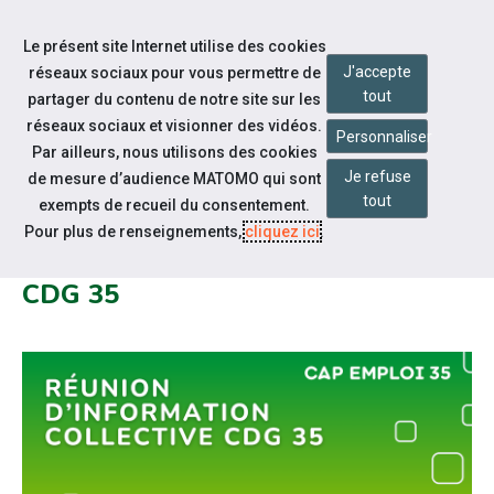
Accéder à notre page Facebook
Accéder à notre page Linkedin
Aller à la navigation
Le présent site Internet utilise des cookies
Aller au contenu
J'accepte
réseaux sociaux pour vous permettre de
tout
partager du contenu de notre site sur les
réseaux sociaux et visionner des vidéos.
Personnaliser
Par ailleurs, nous utilisons des cookies
Je refuse
de mesure d’audience MATOMO qui sont
Notre actualité
tout
exempts de recueil du consentement.
JEUDI 27 JUIN À 14H : RÉUNION
Pour plus de renseignements,
cliquez ici
.
D'INFORMATION COLLECTIVE
CDG 35