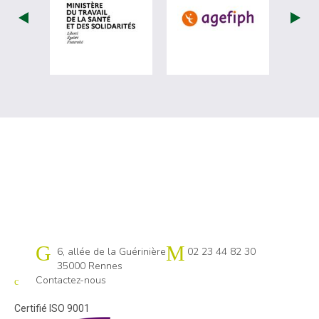
visiter les site de Ministère du travail (
visiter les si
Cap emploi 35
6, allée de la Guérinière
02 23 44 82 30
35000 Rennes
Contactez-nous
Certifié ISO 9001