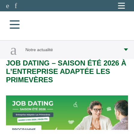
Accéder à notre page Facebook
Accéder à notre page Linkedin
Aller à la navigation
Aller au contenu
Notre actualité
JOB DATING – SAISON ÉTÉ 2026 À
L’ENTREPRISE ADAPTÉE LES
PRIMEVÈRES