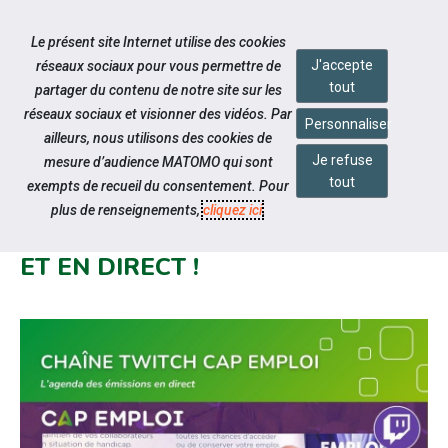
Accéder à notre page Facebook
Accéder à notre page Linkedin
Aller à la navigation
Le présent site Internet utilise des cookies
Aller au contenu
J'accepte
réseaux sociaux pour vous permettre de
tout
partager du contenu de notre site sur les
réseaux sociaux et visionner des vidéos. Par
Personnaliser
ailleurs, nous utilisons des cookies de
Je refuse
mesure d’audience MATOMO qui sont
Notre actualité
tout
exempts de recueil du consentement. Pour
RETROUVEZ CAP EMPLOI SUR
plus de renseignements,
cliquez ici
.
TWITCH TOUTES LES SEMAINES
ET EN DIRECT !