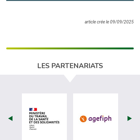
article crée le 09/09/2025
LES PARTENARIATS
visiter les site de Ministère du travail (nou
visiter les sit