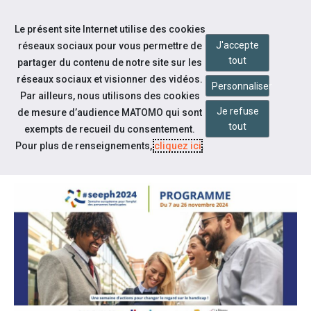
Accéder à notre page Facebook
Accéder à notre page Linkedin
Aller à la navigation
Le présent site Internet utilise des cookies
Aller au contenu
J'accepte
réseaux sociaux pour vous permettre de
tout
partager du contenu de notre site sur les
réseaux sociaux et visionner des vidéos.
Personnaliser
Par ailleurs, nous utilisons des cookies
Je refuse
de mesure d’audience MATOMO qui sont
Notre actualité
tout
exempts de recueil du consentement.
SEEPH 2024 : LE PROGRAMME
Pour plus de renseignements,
cliquez ici
.