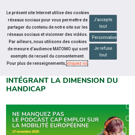
Accéder à notre page Facebook
Accéder à notre page Linkedin
Aller à la navigation
Le présent site Internet utilise des cookies
Aller au contenu
J'accepte
réseaux sociaux pour vous permettre de
tout
partager du contenu de notre site sur les
réseaux sociaux et visionner des vidéos.
Personnaliser
Par ailleurs, nous utilisons des cookies
Je refuse
de mesure d’audience MATOMO qui sont
Notre actualité
tout
exempts de recueil du consentement.
#SEEPH2025 : UN PODCAST SUR
Pour plus de renseignements,
cliquez ici
.
LA MOBILITÉ EUROPÉENNE
INTÉGRANT LA DIMENSION DU
HANDICAP