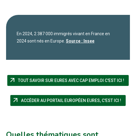
En 2024, 2 387 000 immigrés vivant en France en
2024 sont nés en Europe.
Source : Insee
arrow_outward
(NOUV
TOUT SAVOIR SUR EURES AVEC CAP EMPLOI C'EST ICI !
arrow_outward
(NOUVE
ACCÈDER AU PORTAIL EUROPÉEN EURES, C'EST ICI !
Quelles thématiques sont