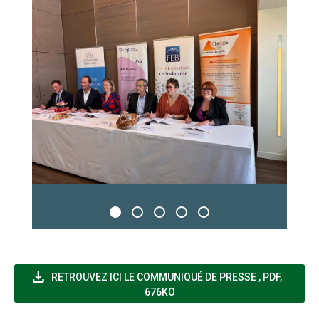
file_download
(NOUVELLE F
RETROUVEZ ICI LE COMMUNIQUÉ DE PRESSE
,
PDF,
676KO