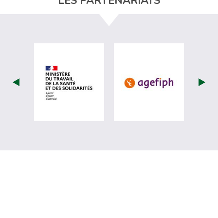
LES PARTENARIATS
visiter les site de Ministère du travail (nou
visiter les sit