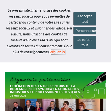
Accéder à notre page Facebook
Accéder à notre page Linkedin
Aller à la navigation
Le présent site Internet utilise des cookies
Aller au contenu
J'accepte
réseaux sociaux pour vous permettre de
tout
partager du contenu de notre site sur les
réseaux sociaux et visionner des vidéos. Par
Personnaliser
ailleurs, nous utilisons des cookies de
Je refuse
mesure d’audience MATOMO qui sont
Notre actualité
tout
exempts de recueil du consentement. Pour
SIGNATURE DE LA CONVENTION
plus de renseignements,
cliquez ici
.
AVEC LA FEB ET SNIPO