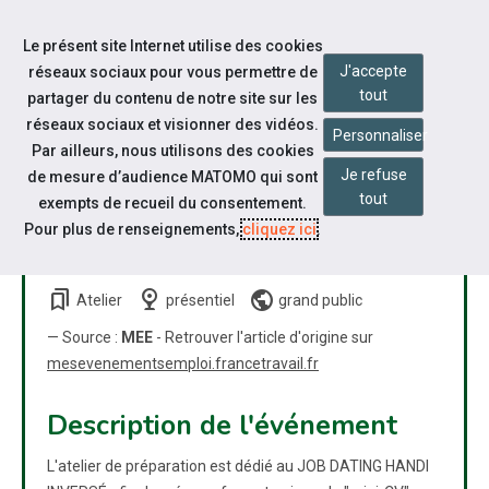
Accéder à notre page Facebook
Accéder à notre page Linkedin
Aller à la navigation
Le présent site Internet utilise des cookies
Aller au contenu
J'accepte
réseaux sociaux pour vous permettre de
tout
partager du contenu de notre site sur les
réseaux sociaux et visionner des vidéos.
Personnaliser
Par ailleurs, nous utilisons des cookies
Je refuse
de mesure d’audience MATOMO qui sont
#LUA ATELIER DE
tout
exempts de recueil du consentement.
PRÉPARATION JOB DATING
Pour plus de renseignements,
cliquez ici
.
HANDI INVERSÉ
bookmarks
nest_cam_indoor
public
Atelier
présentiel
grand public
— Source :
MEE
- Retrouver l'article d'origine sur
mesevenementsemploi.francetravail.fr
Description de l'événement
L'atelier de préparation est dédié au JOB DATING HANDI