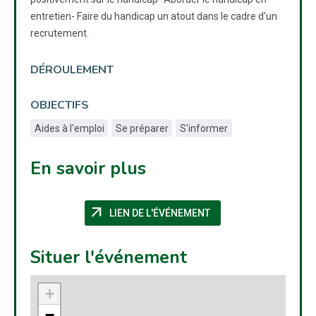
entretien- Faire du handicap un atout dans le cadre d'un
recrutement.
DÉROULEMENT
OBJECTIFS
Aides à l'emploi
Se préparer
S'informer
En savoir plus
arrow_outward
(NOUVELLE FENÊTRE)
LIEN DE L'ÉVÉNEMENT
Situer l'événement
+
−