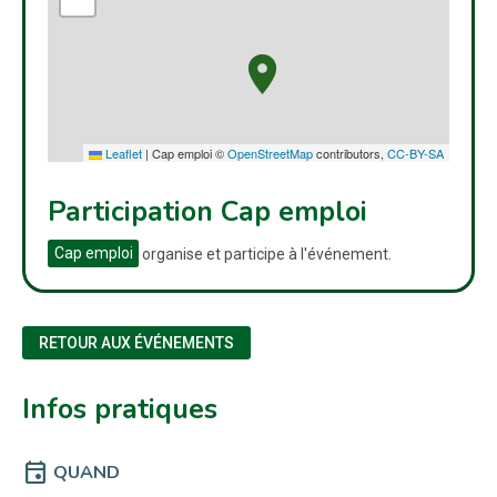
Leaflet
|
Cap emploi ©
OpenStreetMap
contributors,
CC-BY-SA
Participation Cap emploi
Cap emploi
organise et participe à l'événement.
RETOUR AUX ÉVÉNEMENTS
Infos pratiques
event
QUAND