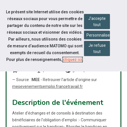
Accéder à notre page Facebook
Accéder à notre page Linkedin
Aller à la navigation
Le présent site Internet utilise des cookies
Aller au contenu
J'accepte
réseaux sociaux pour vous permettre de
tout
partager du contenu de notre site sur les
réseaux sociaux et visionner des vidéos.
Personnaliser
Par ailleurs, nous utilisons des cookies
Je refuse
de mesure d’audience MATOMO qui sont
ATELIER ATOUT HANDICAP -
tout
exempts de recueil du consentement.
RENNES
Pour plus de renseignements,
cliquez ici
.
bookmarks
nest_cam_indoor
public
Atelier
présentiel
grand public
— Source :
MEE
- Retrouver l'article d'origine sur
mesevenementsemploi.francetravail.fr
Description de l'événement
Atelier d'échanges et de conseils à destination des
bénéficiaires de l'obligation d'emploi :- Communiquer
positivement sur le handicap- Aborder le handicap en