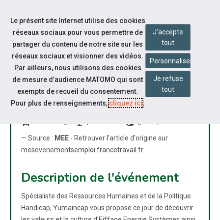
Accéder à notre page Facebook
Accéder à notre page Linkedin
Aller à la navigation
Le présent site Internet utilise des cookies
Aller au contenu
J'accepte
réseaux sociaux pour vous permettre de
tout
partager du contenu de notre site sur les
réseaux sociaux et visionner des vidéos.
Personnaliser
Par ailleurs, nous utilisons des cookies
Je refuse
de mesure d’audience MATOMO qui sont
EIFFAGE ENERGIE SYSTÈMES
tout
exempts de recueil du consentement.
RECRUTE
Pour plus de renseignements,
cliquez ici
.
bookmarks
nest_cam_indoor
public
Job dating
présentiel
grand public
— Source :
MEE
- Retrouver l'article d'origine sur
mesevenementsemploi.francetravail.fr
Description de l'événement
Spécialiste des Ressources Humaines et de la Politique
Handicap, Yumaincap vous propose ce jour de découvrir
les valeurs et la culture d'Eiffage Energie Systèmes ainsi