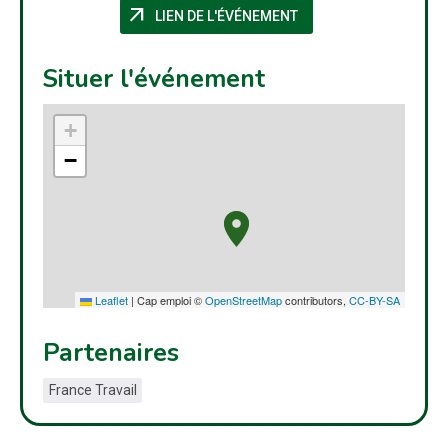
arrow_outward
(NOUVELLE FENÊTRE)
LIEN DE L'ÉVÉNEMENT
Situer l'événement
+
−
Leaflet
|
Cap emploi ©
OpenStreetMap
contributors,
CC-BY-SA
Partenaires
France Travail