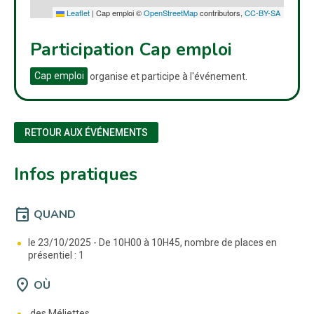
Leaflet
|
Cap emploi ©
OpenStreetMap
contributors,
CC-BY-SA
Participation Cap emploi
Cap emploi
organise et participe à l'événement.
RETOUR AUX ÉVÉNEMENTS
Infos pratiques
event
QUAND
le 23/10/2025 -
De 10H00 à 10H45, nombre de places en
présentiel : 1
location_on
OÙ
des Méliettes