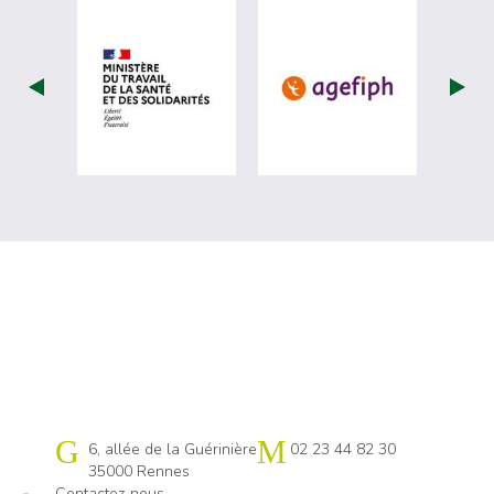
visiter les site de Ministère du travail (
visiter les si
Cap emploi 35
6, allée de la Guérinière
02 23 44 82 30
35000 Rennes
Contactez-nous