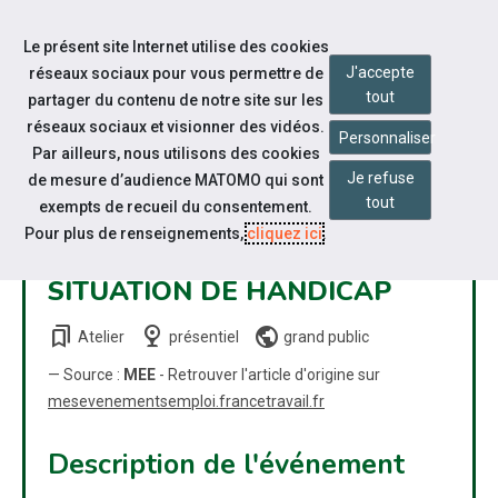
Accéder à notre page Facebook
Accéder à notre page Linkedin
Aller à la navigation
Le présent site Internet utilise des cookies
Aller au contenu
J'accepte
réseaux sociaux pour vous permettre de
tout
partager du contenu de notre site sur les
réseaux sociaux et visionner des vidéos.
Personnaliser
Par ailleurs, nous utilisons des cookies
Je refuse
de mesure d’audience MATOMO qui sont
#LUA - SIMULATION
tout
exempts de recueil du consentement.
ENTRETIEN D'EMBAUCHE
Pour plus de renseignements,
cliquez ici
.
DEMANDEURS D'EMPLOI EN
SITUATION DE HANDICAP
bookmarks
nest_cam_indoor
public
Atelier
présentiel
grand public
— Source :
MEE
- Retrouver l'article d'origine sur
mesevenementsemploi.francetravail.fr
Description de l'événement